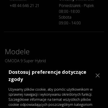
+48 44 646 21 21
Poniedziałek - Piątek
08:00 -18:00
Sobota
09:00 - 14:00
Modele
OMODA 9 Super Hybrid
OMODA 7 Super Hybrid
Dostosuj preferencje dotyczące
OMODA 5 Hybrid
zgody
OMODA 5
Używamy plików cookie, aby pomóc użytkownikom w
OMODA E5
sprawnej nawigacji i wykonywaniu określonych funkcji.
JAECOO 8 Super Hybrid
Szczegółowe informacje na temat wszystkich plików
JAECOO 7 Super Hybrid
cookie odpowiadających poszczególnym kategoriom