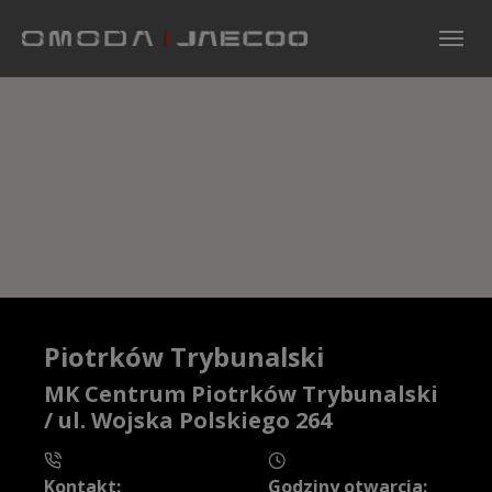
Skip to main navigation
Skip to main content
Skip to page footer
Piotrków Trybunalski
MK Centrum Piotrków Trybunalski
/ ul. Wojska Polskiego 264
Kontakt:
Godziny otwarcia: