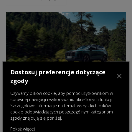
Dostosuj preferencje dotyczące
zgody
Używamy plików cookie, aby pomóc użytkownikom w
sprawnej nawigacji i wykonywaniu określonych funkcji.
OMODA & JAECOO Finance
Szczegółowe informacje na temat wszystkich plików
Skorzystaj z atrakcyjnych opcji finansowania
cookie odpowiadających poszczególnym kategoriom
zgody znajdują się poniżej.
DOWIEDZ SIĘ WIĘCEJ
Pokaż więcej