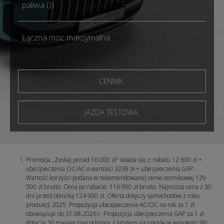
paliwa (I)
Łączna moc maksymalna
CENNIK
JAZDA TESTOWA
Promocja „Zyskaj ponad 16 000 zł" składa się z: rabatu 12 600 zł +
ubezpieczenia OC/AC o wartości 3238 zł + ubezpieczenia GAP.
Wartość korzyści podana w rekomendowanej cenie cennikowej 129
500 zł brutto. Cena po rabacie: 116 900 zł brutto. Najniższa cena z 30
dni przed obniżką 124 900 zł. Oferta dotyczy samochodów z roku
produkcji 2025. Propozycja ubezpieczenia AC/OC na rok za 1 zł
obowiązuje do 31.08.2026 r. Propozycja ubezpieczenia GAP za 1 zł
dotyczy 36 miesięcznej ochrony z limitem na szkodę w wysokości 80