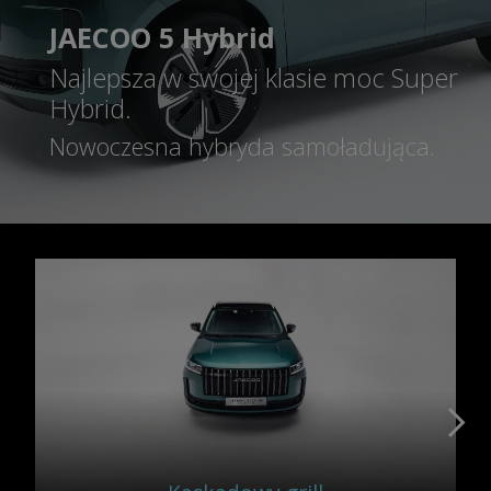
JAECOO 5 Hybrid
Najlepsza w swojej klasie moc Super
Hybrid.
Nowoczesna hybryda samoładująca.