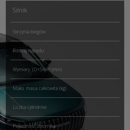
Silnik
Skrzynia biegów
Rodzaj napędu
Wymiary (D×S×W) (mm)
Maks. masa całkowita (kg)
Liczba cylindrów
Pojemność zbiornika