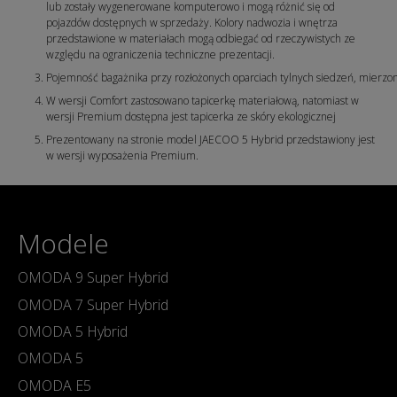
lub zostały wygenerowane komputerowo i mogą różnić się od
pojazdów dostępnych w sprzedaży. Kolory nadwozia i wnętrza
przedstawione w materiałach mogą odbiegać od rzeczywistych ze
względu na ograniczenia techniczne prezentacji.
Pojemność bagażnika przy rozłożonych oparciach tylnych siedzeń, mierzo
W wersji Comfort zastosowano tapicerkę materiałową, natomiast w
wersji Premium dostępna jest tapicerka ze skóry ekologicznej
Prezentowany na stronie model JAECOO 5 Hybrid przedstawiony jest
w wersji wyposażenia Premium.
Modele
OMODA 9 Super Hybrid
OMODA 7 Super Hybrid
OMODA 5 Hybrid
OMODA 5
OMODA E5