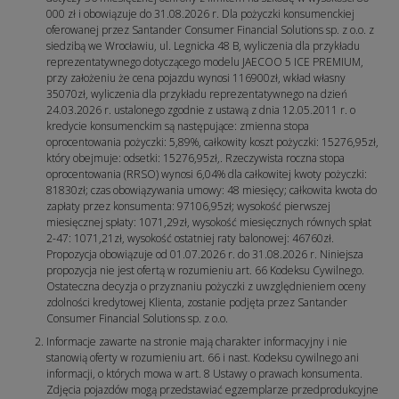
000 zł i obowiązuje do 31.08.2026 r. Dla pożyczki konsumenckiej
oferowanej przez Santander Consumer Financial Solutions sp. z o.o. z
siedzibą we Wrocławiu, ul. Legnicka 48 B, wyliczenia dla przykładu
reprezentatywnego dotyczącego modelu JAECOO 5 ICE PREMIUM,
przy założeniu że cena pojazdu wynosi 116900zł, wkład własny
35070zł, wyliczenia dla przykładu reprezentatywnego na dzień
24.03.2026 r. ustalonego zgodnie z ustawą z dnia 12.05.2011 r. o
kredycie konsumenckim są następujące: zmienna stopa
oprocentowania pożyczki: 5,89%, całkowity koszt pożyczki: 15276,95zł,
który obejmuje: odsetki: 15276,95zł,. Rzeczywista roczna stopa
oprocentowania (RRSO) wynosi 6,04% dla całkowitej kwoty pożyczki:
81830zł; czas obowiązywania umowy: 48 miesięcy; całkowita kwota do
zapłaty przez konsumenta: 97106,95zł; wysokość pierwszej
miesięcznej spłaty: 1071,29zł, wysokość miesięcznych równych spłat
2-47: 1071,21zł, wysokość ostatniej raty balonowej: 46760zł.
Propozycja obowiązuje od 01.07.2026 r. do 31.08.2026 r. Niniejsza
propozycja nie jest ofertą w rozumieniu art. 66 Kodeksu Cywilnego.
Ostateczna decyzja o przyznaniu pożyczki z uwzględnieniem oceny
zdolności kredytowej Klienta, zostanie podjęta przez Santander
Consumer Financial Solutions sp. z o.o.
Informacje zawarte na stronie mają charakter informacyjny i nie
stanowią oferty w rozumieniu art. 66 i nast. Kodeksu cywilnego ani
informacji, o których mowa w art. 8 Ustawy o prawach konsumenta.
Zdjęcia pojazdów mogą przedstawiać egzemplarze przedprodukcyjne