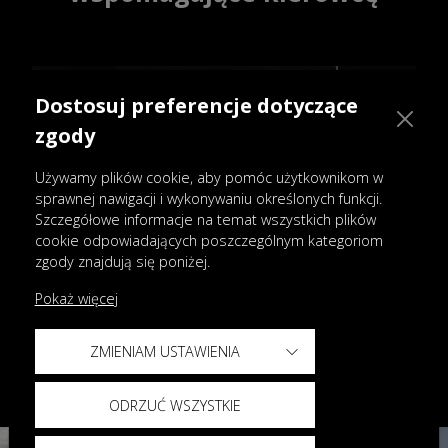
Dostosuj preferencje dotyczące
zgody
Używamy plików cookie, aby pomóc użytkownikom w
sprawnej nawigacji i wykonywaniu określonych funkcji.
Szczegółowe informacje na temat wszystkich plików
cookie odpowiadających poszczególnym kategoriom
zgody znajdują się poniżej.
Ładowanie bezprzewodowe
Pokaż więcej
Ładowarka bezprzewodowa o dużej
mocy, do 50 W, zadba o naładowanie
ZMIENIAM USTAWIENIA
Twojego telefonu. Pozostań w
kontakcie bez uciążliwych kabli.
ODRZUĆ WSZYSTKIE