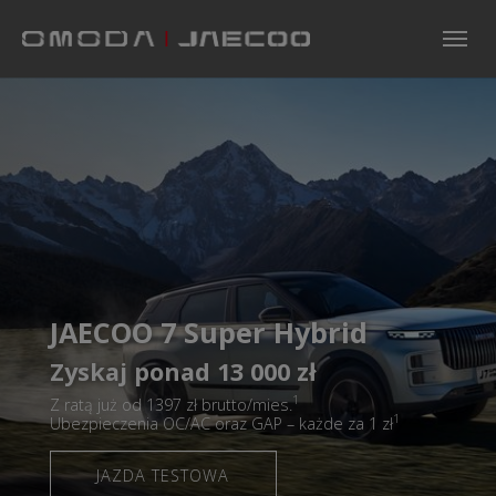
Skip to main navigation
Skip to main content
Skip to page footer
JAECOO 7 Super Hybrid
Zyskaj ponad 13 000 zł
1
Z ratą już od 1397 zł brutto/mies.
1
Ubezpieczenia OC/AC oraz GAP – każde za 1 zł
JAZDA TESTOWA