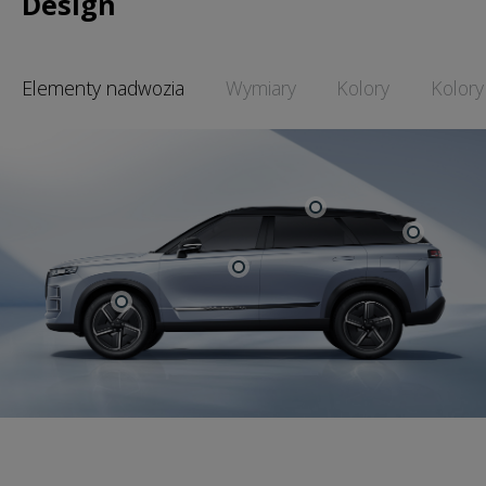
Design
Elementy nadwozia
Wymiary
Kolory
Kolory