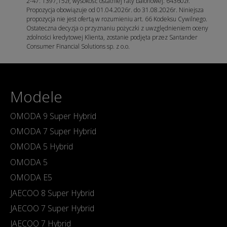
2-47: 1397,15zł, wysokość ostatniej raty balonowej: 64360zł.
Propozycja obowiązuje od 01.04.2026r. do 31.08.2026r. Niniejsza
propozycja nie jest ofertą w rozumieniu art. 66 Kodeksu Cywilnego.
Ostateczna decyzja o przyznaniu pożyczki z uwzględnieniem oceny
zdolności kredytowej Klienta, zostanie podjęta przez Santander
Consumer Financial Solutions sp. z o.o.
Modele
OMODA 9 Super Hybrid
OMODA 7 Super Hybrid
OMODA 5 Hybrid
OMODA 5
OMODA E5
JAECOO 8 Super Hybrid
JAECOO 7 Super Hybrid
JAECOO 7 Hybrid