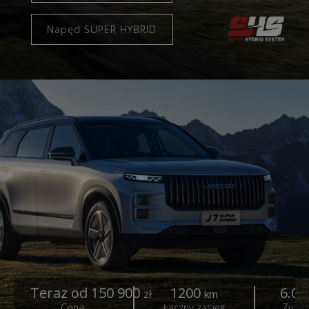
Napęd SUPER HYBRID
Teraz od 150 900
1200
6.0
zł
km
l
Cena
Łączny zasięg
Zużyc