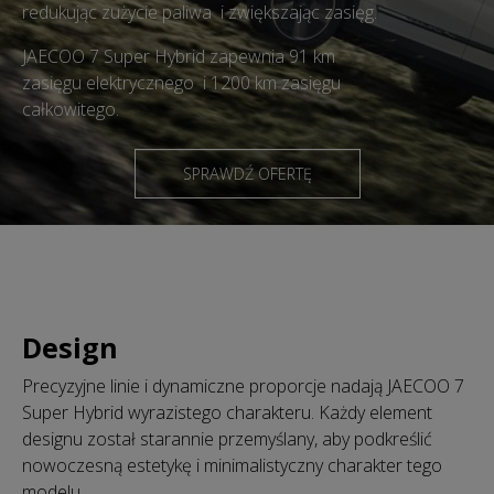
redukując zużycie paliwa i zwiększając zasięg.
JAECOO 7 Super Hybrid zapewnia 91 km
zasięgu elektrycznego i 1200 km zasięgu
całkowitego.
SPRAWDŹ OFERTĘ
Design
Precyzyjne linie i dynamiczne proporcje nadają JAECOO 7
Super Hybrid wyrazistego charakteru. Każdy element
designu został starannie przemyślany, aby podkreślić
nowoczesną estetykę i minimalistyczny charakter tego
modelu.