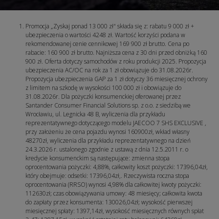
Promocja „Zyskaj ponad 13 000 zł" składa się z: rabatu 9 000 zł +
ubezpieczenia o wartości 4248 zł. Wartość korzyści podana w
rekomendowanej cenie cennikowej 169 900 zł brutto. Cena po
rabacie: 160 900 zł brutto. Najniższa cena z 30 dni przed obniżką 160
900 zł. Oferta dotyczy samochodów z roku produkcji 2025. Propozycja
ubezpieczenia AC/OC na rok za 1 zł obowiązuje do 31.08.2026r.
Propozycja ubezpieczenia GAP za 1 zł dotyczy 36 miesięcznej ochrony
z limitem na szkodę w wysokości 100 000 zł i obowiązuje do
31.08.2026r. Dla pożyczki konsumenckiej oferowanej przez
Santander Consumer Financial Solutions sp. z o.o. z siedzibą we
Wrocławiu, ul. Legnicka 48 B, wyliczenia dla przykładu
reprezentatywnego dotyczącego modelu JAECOO 7 SHS EXCLUSIVE ,
przy założeniu że cena pojazdu wynosi 160900zł, wkład własny
48270zł, wyliczenia dla przykładu reprezentatywnego na dzień
24.3.2026 r. ustalonego zgodnie z ustawą z dnia 12.5.2011 r. o
kredycie konsumenckim są następujące: zmienna stopa
oprocentowania pożyczki: 4,88%, całkowity koszt pożyczki: 17396,04zł,
który obejmuje: odsetki: 17396,04zł,. Rzeczywista roczna stopa
oprocentowania (RRSO) wynosi 4,98% dla całkowitej kwoty pożyczki:
112630zł; czas obowiązywania umowy: 48 miesięcy; całkowita kwota
do zapłaty przez konsumenta: 130026,04zł; wysokość pierwszej
miesięcznej spłaty: 1397,14zł, wysokość miesięcznych równych spłat