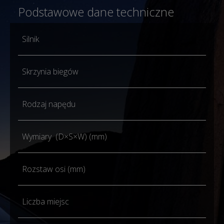
Podstawowe dane techniczne
Silnik
1.5 
Skrzynia biegów
1D
Rodzaj napędu
Na 
Wymiary (D×S×W) (mm)
450
Rozstaw osi (mm)
267
Liczba miejsc
5