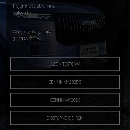
Pojemność zbiornika
60
paliwa (l)
Objętość bagażnika
500
(l) [VDA V215]
JAZDA TESTOWA
CENNIK MY2025.5
CENNIK MY2026
DOSTĘPNE OD RĘKI