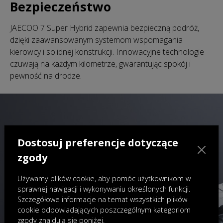
Bezpieczeństwo
JAECOO 7 Super Hybrid zapewnia bezpieczną podróż,
dzięki zaawansowanym systemom wspomagania
kierowcy i solidnej konstrukcji. Innowacyjne technologie
czuwają na każdym kilometrze, gwarantując spokój i
pewność na drodze.
Dostosuj preferencje dotyczące
zgody
Używamy plików cookie, aby pomóc użytkownikom w
sprawnej nawigacji i wykonywaniu określonych funkcji.
Szczegółowe informacje na temat wszystkich plików
cookie odpowiadających poszczególnym kategoriom
zgody znajdują się poniżej.