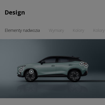
Design
Elementy nadwozia
Wymiary
Kolory
Kolory