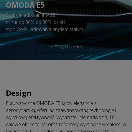
OMODA E5
Szybkie ładowanie w 28
minut od 30% do 80%, dzięki
możliwości ładowania prądem stałym.
ZAPYTAJ O OFERTĘ
Design
Futurystyczna OMODA E5 łączy elegancję z
aerodynamiką, oferując zaawansowaną technologię i
wyjątkową efektywność. Wyraziste linie nadwozia, 18-
calowe obręcze kół oraz reflektory wykonane w całości w
technologii LED, podkreślają nowoczesny charakter