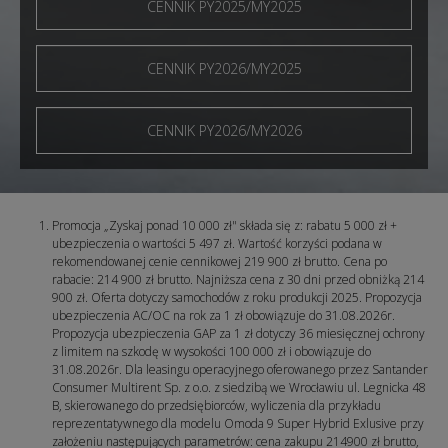
CENNIK PY2025/MY2025
CENNIK PY2026/MY2025
CENNIK PY2026/MY2026
Promocja „Zyskaj ponad 10 000 zł" składa się z: rabatu 5 000 zł +
ubezpieczenia o wartości 5 497 zł. Wartość korzyści podana w
rekomendowanej cenie cennikowej 219 900 zł brutto. Cena po
rabacie: 214 900 zł brutto. Najniższa cena z 30 dni przed obniżką 214
900 zł. Oferta dotyczy samochodów z roku produkcji 2025. Propozycja
ubezpieczenia AC/OC na rok za 1 zł obowiązuje do 31.08.2026r.
Propozycja ubezpieczenia GAP za 1 zł dotyczy 36 miesięcznej ochrony
z limitem na szkodę w wysokości 100 000 zł i obowiązuje do
31.08.2026r. Dla leasingu operacyjnego oferowanego przez Santander
Consumer Multirent Sp. z o.o. z siedzibą we Wrocławiu ul. Legnicka 48
B, skierowanego do przedsiębiorców, wyliczenia dla przykładu
reprezentatywnego dla modelu Omoda 9 Super Hybrid Exlusive przy
założeniu następujących parametrów: cena zakupu 214900 zł brutto,