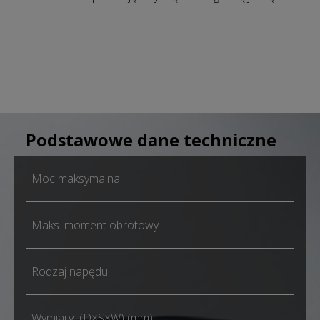
Podstawowe dane techniczne
Moc maksymalna
Maks. moment obrotowy
Rodzaj napędu
Wymiary (D×S×W) (mm)