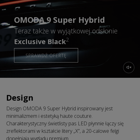
OMODA 9 Super Hybrid
Teraz także w wyjątkowej odsłonie
2
Exclusive Black
SPRAWDŹ OFERTĘ
Design
Design OMODA 9 Super Hybrid inspirowany jest
minimalizmem i estetyką haute couture.
Charakterystyczny świetlisty pas LED płynnie łączy się
zreflektorami w kształcie litery „X”, a 20-calowe felgi
dopełniają wyglądu premium.