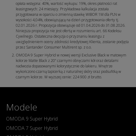
opłata wstępna: 40%, wartość wykupu: 19%, okres płatności rat
leasingowych: 24 miesięcy. Przykładowa kalkulacja została
przygotowana w oparciu o zmienną stawkę WIBOR 1M dla PLN w
wysokości 4,04%, obowiązującą na dzień przygotowania oferty tj.
02.01.2026 r. Propozycja obowiązuje od 01.04.2026 do 31.08.2026.
Niniejsza propozycja nie jest ofertą w rozumieniu art. 66 Kodeksu
Cywilnego. Ostateczna decyzja o przyznaniu leasingu z
uwzględnieniem oceny zdolności kredytowej Klienta, zostanie podjęta
przez Santander Consumer Multirent sp. z o.o.
OMODA 9 Super Hybrid w nowej wersji Exclusive Black w matowym
kolorze Matte Black z 20” czarnymi obręczami kół oraz detalami
nadwozia dopasowanymi kolorystycznie do lakieru. Wnętrze
wykończono czarną tapicerką z naturalnej skóry oraz podsufitką w
czarnym kolorze. W wyższej cenie: 224 900 zł brutto.
Modele
OMODA 9 Super Hybrid
OMODA 7 Super Hybrid