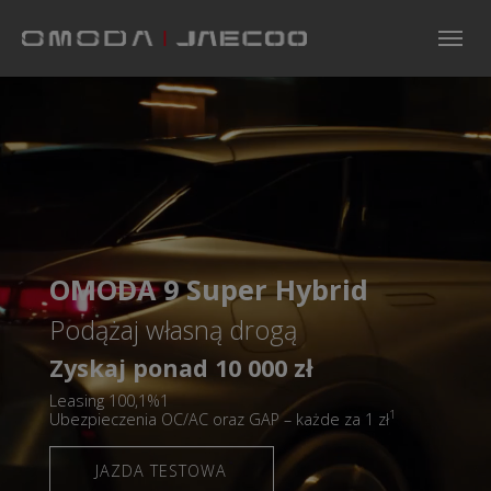
Skip to main navigation
Skip to main content
Skip to page footer
OMODA 9 Super Hybrid
Podążaj własną drogą
Zyskaj ponad 10 000 zł
Leasing 100,1%1
1
Ubezpieczenia OC/AC oraz GAP – każde za 1 zł
JAZDA TESTOWA