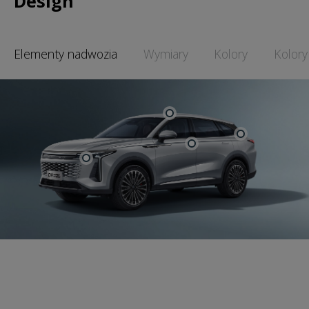
Design
Elementy nadwozia
Wymiary
Kolory
Kolory