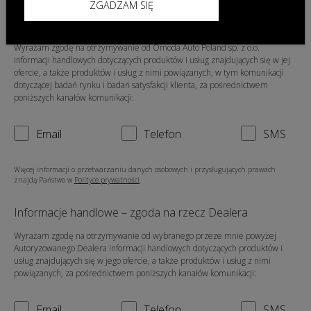
ZGADZAM SIĘ
Informacje handlowe – zgoda na rzecz Omoda Auto
Poland sp. z o.o.
Wyrażam zgodę na otrzymywanie od Omoda Auto Poland sp. z o.o.
informacji handlowych dotyczących produktów i usług znajdujących się w jej
ofercie, a także produktów i usług z nimi powiązanych, w tym komunikacji
dotyczącej badań rynku i badań satysfakcji klienta, za pośrednictwem
poniższych kanałów komunikacji:
Email
Telefon
SMS
Więcej informacji o przetwarzaniu danych osobowych i przysługujących prawach
znajdą Państwo w
Polityce prywatności
.
Informacje handlowe – zgoda na rzecz Dealera
Wyrażam zgodę na otrzymywanie od wybranego przeze mnie powyżej
Autoryzowanego Dealera informacji handlowych dotyczących produktów i
usług znajdujących się w jego ofercie, a także produktów i usług z nimi
powiązanych, za pośrednictwem poniższych kanałów komunikacji:
Email
Telefon
SMS