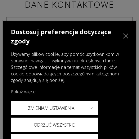
DANE KONTAKTOWE
Dostosuj preferencje dotyczące
zgody
Używamy plików cookie, aby pomóc użytkownikom w
sprawnej nawigacji i wykonywaniu określonych funkcji.
Szczegółowe informacje na temat wszystkich plików
cookie odpowiadających poszczególnym kategoriom
zgody znajdują się poniżej.
Pokaż więcej
ZMIENIAM USTAWIENIA
Administratorami danych osobowych podanych w powyższym formularzu są Omoda
Auto Poland sp. z o.o. z siedzibą w Warszawie oraz wybrany przez Państwa Dealer.
Dane te będą przetwarzane w celu przygotowania i przedstawienia oferty. Więcej
ODRZUĆ WSZYSTKIE
informacji dotyczących przetwarzania danych znajdą Państwo w
Polityce prywatności
Omoda oraz
Klauzuli informacyjnej Dealera
.