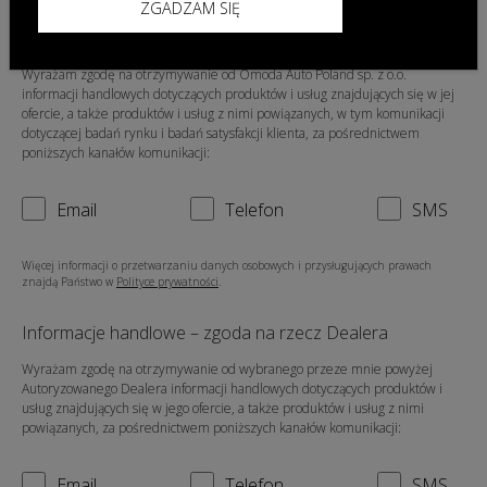
ZGADZAM SIĘ
Informacje handlowe – zgoda na rzecz Omoda Auto
Poland sp. z o.o.
Wyrażam zgodę na otrzymywanie od Omoda Auto Poland sp. z o.o.
informacji handlowych dotyczących produktów i usług znajdujących się w jej
ofercie, a także produktów i usług z nimi powiązanych, w tym komunikacji
dotyczącej badań rynku i badań satysfakcji klienta, za pośrednictwem
poniższych kanałów komunikacji:
Email
Telefon
SMS
Więcej informacji o przetwarzaniu danych osobowych i przysługujących prawach
znajdą Państwo w
Polityce prywatności
.
Informacje handlowe – zgoda na rzecz Dealera
Wyrażam zgodę na otrzymywanie od wybranego przeze mnie powyżej
Autoryzowanego Dealera informacji handlowych dotyczących produktów i
usług znajdujących się w jego ofercie, a także produktów i usług z nimi
powiązanych, za pośrednictwem poniższych kanałów komunikacji:
Email
Telefon
SMS