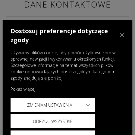
DANE KONTAKTOWE
Dostosuj preferencje dotyczące
zgody
Używamy plików cookie, aby pomóc użytkownikom w
sprawnej nawigacji i wykonywaniu określonych funkcji.
Szczegółowe informacje na temat wszystkich plików
cookie odpowiadających poszczególnym kategoriom
zgody znajdują się poniżej.
Pokaż więcej
ZMIENIAM USTAWIENIA
Administratorami danych osobowych podanych w powyższym formularzu są Omoda
Auto Poland sp. z o.o. z siedzibą w Warszawie oraz wybrany przez Państwa Dealer.
Dane te będą przetwarzane w celu przygotowania i przedstawienia oferty. Więcej
ODRZUĆ WSZYSTKIE
informacji dotyczących przetwarzania danych znajdą Państwo w
Polityce prywatności
Omoda oraz
Klauzuli informacyjnej Dealera
.