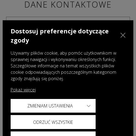
DANE KONTAKTOWE
Dostosuj preferencje dotyczące
zgody
Używamy plików cookie, aby pomóc użytkownikom w
sprawnej nawigacji i wykonywaniu określonych funkcji.
Szczegółowe informacje na temat wszystkich plików
cookie odpowiadających poszczególnym kategoriom
zgody znajdują się poniżej.
Pokaż więcej
ZMIENIAM USTAWIENIA
Administratorami danych osobowych podanych w powyższym formularzu są Omoda
Auto Poland sp. z o.o. z siedzibą w Warszawie oraz wybrany przez Państwa Dealer.
Dane te będą przetwarzane w celu przygotowania i przedstawienia oferty. Więcej
ODRZUĆ WSZYSTKIE
informacji dotyczących przetwarzania danych znajdą Państwo w
Polityce prywatności
Omoda oraz
Klauzuli informacyjnej Dealera
.