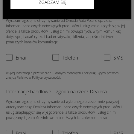
ZGADZAM SIĘ
Informacje handlowe – zgoda na rzecz Omoda Auto
Poland sp. z o.o.
Wyrażam zgodę na otrzymywanie od Omoda Auto Poland sp. z o.o.
informacji handlowych dotyczących produktów i usług znajdujących się w jej
ofercie, a także produktów i usług z nimi powiązanych, w tym komunikacji
dotyczącej badań rynku i badań satysfakcji klienta, za pośrednictwem
poniższych kanałów komunikacji:
Email
Telefon
SMS
Więcej informacji o przetwarzaniu danych osobowych i przysługujących prawach
znajdą Państwo w
Polityce prywatności
.
Informacje handlowe – zgoda na rzecz Dealera
Wyrażam zgodę na otrzymywanie od wybranego przeze mnie powyżej
Autoryzowanego Dealera informacji handlowych dotyczących produktów i
usług znajdujących się w jego ofercie, a także produktów i usług z nimi
powiązanych, za pośrednictwem poniższych kanałów komunikacji:
Email
Telefon
SMS