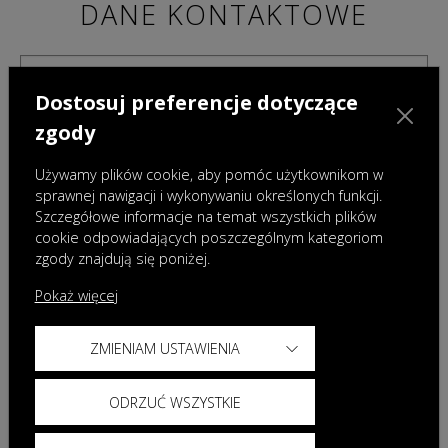
DANE KONTAKTOWE
Dostosuj preferencje dotyczące
zgody
Używamy plików cookie, aby pomóc użytkownikom w
sprawnej nawigacji i wykonywaniu określonych funkcji.
Szczegółowe informacje na temat wszystkich plików
cookie odpowiadających poszczególnym kategoriom
zgody znajdują się poniżej.
Pokaż więcej
ZMIENIAM USTAWIENIA
Administratorami danych osobowych podanych w powyższym formularzu są Omoda
Auto Poland sp. z o.o. z siedzibą w Warszawie oraz wybrany przez Państwa Dealer.
Dane te będą przetwarzane w celu przygotowania i przedstawienia oferty. Więcej
ODRZUĆ WSZYSTKIE
informacji dotyczących przetwarzania danych znajdą Państwo w
Polityce prywatności
Omoda oraz
Klauzuli informacyjnej Dealera
.