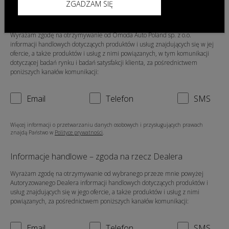
ZGADZAM SIĘ
Informacje handlowe – zgoda na rzecz Omoda Auto
Poland sp. z o.o.
Wyrażam zgodę na otrzymywanie od Omoda Auto Poland sp. z o.o.
informacji handlowych dotyczących produktów i usług znajdujących się w jej
ofercie, a także produktów i usług z nimi powiązanych, w tym komunikacji
dotyczącej badań rynku i badań satysfakcji klienta, za pośrednictwem
poniższych kanałów komunikacji:
Email
Telefon
SMS
Więcej informacji o przetwarzaniu danych osobowych i przysługujących prawach
znajdą Państwo w
Polityce prywatności
.
Informacje handlowe – zgoda na rzecz Dealera
Wyrażam zgodę na otrzymywanie od wybranego przeze mnie powyżej
Autoryzowanego Dealera informacji handlowych dotyczących produktów i
usług znajdujących się w jego ofercie, a także produktów i usług z nimi
powiązanych, za pośrednictwem poniższych kanałów komunikacji:
Email
Telefon
SMS