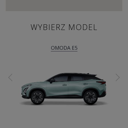
WYBIERZ MODEL
OMODA E5
Previous
Ne